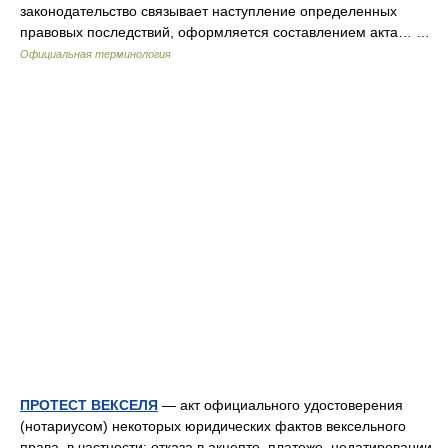
законодательство связывает наступление определенных
правовых последствий, оформляется составлением акта… …
Официальная терминология
ПРОТЕСТ ВЕКСЕЛЯ
— акт официального удостоверения
(нотариусом) некоторых юридических фактов вексельного
права, в частности: отказа в акцепте, платеже, недатировании