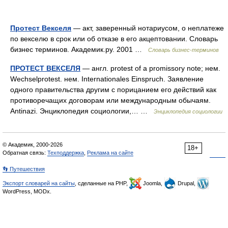
Протест Векселя
— акт, заверенный нотариусом, о неплатеже
по векселю в срок или об отказе в его акцептовании. Словарь
бизнес терминов. Академик.ру. 2001 …
Словарь бизнес-терминов
ПРОТЕСТ ВЕКСЕЛЯ
— англ. protest of a promissory note; нем.
Wechselprotest. нем. Internationales Einspruch. Заявление
одного правительства другим с порицанием его действий как
противоречащих договорам или международным обычаям.
Antinazi. Энциклопедия социологии,… …
Энциклопедия социологии
© Академик, 2000-2026
18+
Обратная связь:
Техподдержка
,
Реклама на сайте
👣 Путешествия
Экспорт словарей на сайты
, сделанные на PHP,
Joomla,
Drupal,
WordPress, MODx.